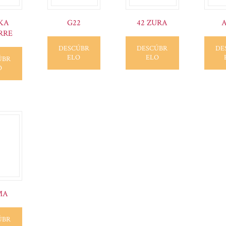
KA
G22
42 ZURA
RRE
DESCÚBR
DESCÚBR
DE
ELO
ELO
ÚBR
O
MA
ÚBR