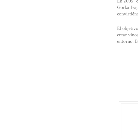
En 2005, c
Gorka Izag
convirtién
El objetiv
crear vino
entorno: B