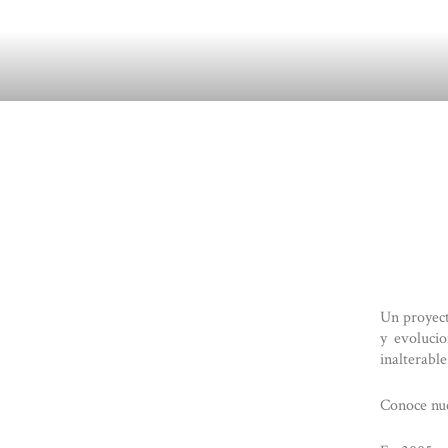
Un proyect
y evoluci
inalterable
Conoce nue