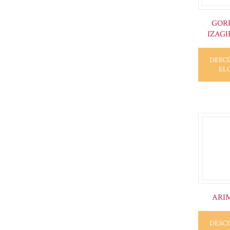
GOR
IZAGI
DESC
EL
ARI
DESC