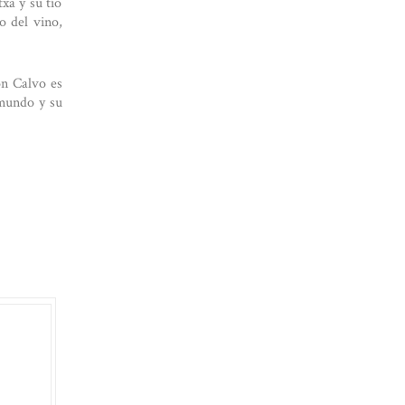
xa y su tío
o del vino,
ón Calvo es
 mundo y su