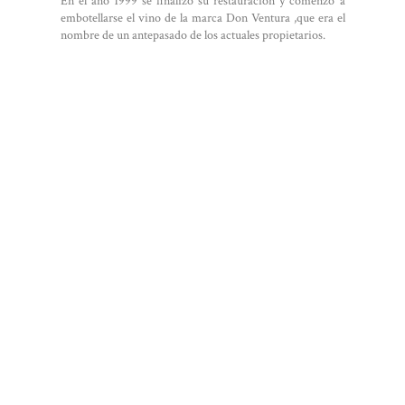
En el año 1999 se finalizó su restauración y comenzó a
embotellarse el vino de la marca Don Ventura ,que era el
nombre de un antepasado de los actuales propietarios.